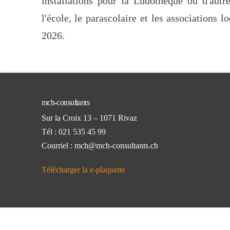
installations pour la Ludothèque ou d'autr
l'école, le parascolaire et les associations l
2026.
mch-consultants
Sur la Croix 13 – 1071 Rivaz
Tél : 021 535 45 99
Courriel : mch@mch-consultants.ch
Télécharger la e-plaquette